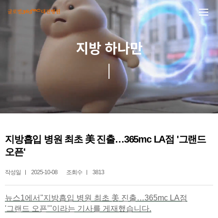
본문 바로가기
지방 하나만
지방흡입 병원 최초 美 진출…365mc LA점 '그랜드
오픈'
작성일
2025-10-08
조회수
3813
뉴스1에서"지방흡입 병원 최초 美 진출…365mc LA점
'그랜드 오픈’"이라는 기사를 게재했습니다.