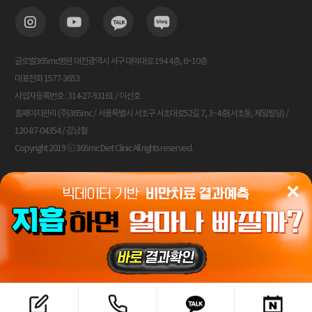
글로벌365mc병원 대전광역시 서구 대덕대로 194 4층, 6~10층
대표전화 1577-3653
사업자등록번호 : 314-27-93161 / 이선호
홈페이지관리 (주)365mc / 서울특별시 서초구 서초대로52길 7, 3~4층(서초동, 제일빌딩) /
120-87-04354 / 김남철
Copyright 2019 ⓒ 365mc Diet Clinic All rights reserved.