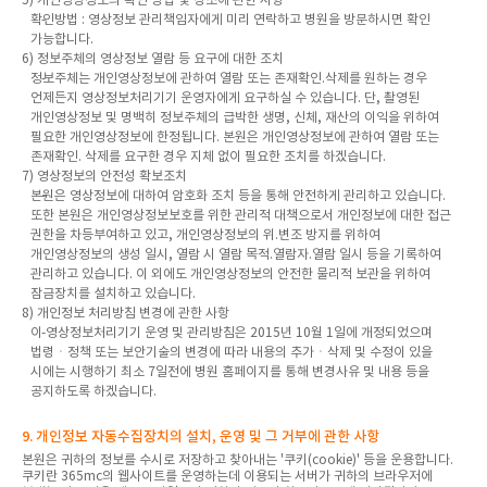
확인방법 : 영상정보 관리책임자에게 미리 연락하고 병원을 방문하시면 확인
가능합니다.
6) 정보주체의 영상정보 열람 등 요구에 대한 조치
정보주체는 개인영상정보에 관하여 열람 또는 존재확인.삭제를 원하는 경우
언제든지 영상정보처리기기 운영자에게 요구하실 수 있습니다. 단, 촬영된
개인영상정보 및 명백히 정보주체의 급박한 생명, 신체, 재산의 이익을 위하여
필요한 개인영상정보에 한정됩니다. 본원은 개인영상정보에 관하여 열람 또는
존재확인. 삭제를 요구한 경우 지체 없이 필요한 조치를 하겠습니다.
7) 영상정보의 안전성 확보조치
본원은 영상정보에 대하여 암호화 조치 등을 통해 안전하게 관리하고 있습니다.
또한 본원은 개인영상정보보호를 위한 관리적 대책으로서 개인정보에 대한 접근
권한을 차등부여하고 있고, 개인영상정보의 위.변조 방지를 위하여
개인영상정보의 생성 일시, 열람 시 열람 목적.열람자.열람 일시 등을 기록하여
관리하고 있습니다. 이 외에도 개인영상정보의 안전한 물리적 보관을 위하여
잠금장치를 설치하고 있습니다.
8) 개인정보 처리방침 변경에 관한 사항
이 영상정보처리기기 운영 및 관리방침은 2015년 10월 1일에 개정되었으며
법령ㆍ정책 또는 보안기술의 변경에 따라 내용의 추가ㆍ삭제 및 수정이 있을
시에는 시행하기 최소 7일전에 병원 홈페이지를 통해 변경사유 및 내용 등을
공지하도록 하겠습니다.
9. 개인정보 자동수집장치의 설치, 운영 및 그 거부에 관한 사항
본원은 귀하의 정보를 수시로 저장하고 찾아내는 '쿠키(cookie)' 등을 운용합니다.
쿠키란 365mc의 웹사이트를 운영하는데 이용되는 서버가 귀하의 브라우저에