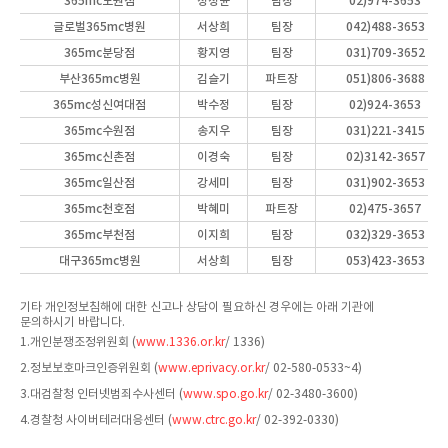
365mc노원점
정정윤
팀장
02)974-3653
글로벌365mc병원
서상희
팀장
042)488-3653
365mc분당점
황지영
팀장
031)709-3652
부산365mc병원
김슬기
파트장
051)806-3688
365mc성신여대점
박수정
팀장
02)924-3653
365mc수원점
송지우
팀장
031)221-3415
365mc신촌점
이경숙
팀장
02)3142-3657
365mc일산점
강세미
팀장
031)902-3653
365mc천호점
박혜미
파트장
02)475-3657
365mc부천점
이지희
팀장
032)329-3653
대구365mc병원
서상희
팀장
053)423-3653
기타 개인정보침해에 대한 신고나 상담이 필요하신 경우에는 아래 기관에
문의하시기 바랍니다.
1.개인분쟁조정위원회 (
www.1336.or.kr
/ 1336)
2.정보보호마크인증위원회 (
www.eprivacy.or.kr
/ 02-580-0533~4)
3.대검찰청 인터넷범죄수사센터 (
www.spo.go.kr
/ 02-3480-3600)
4.경찰청 사이버테러대응센터 (
www.ctrc.go.kr
/ 02-392-0330)