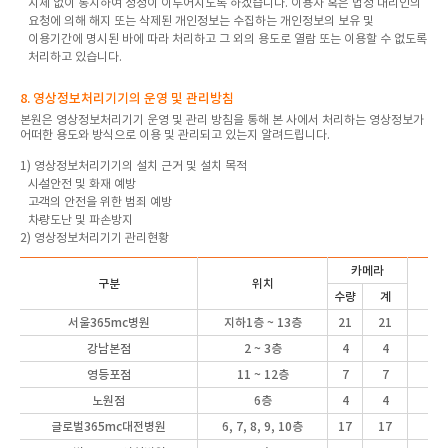
지체 없이 통지하여 정정이 이루어지도록 하겠습니다. 이용자 혹은 법정 대리인의
요청에 의해 해지 또는 삭제된 개인정보는 수집하는 개인정보의 보유 및
이용기간에 명시된 바에 따라 처리하고 그 외의 용도로 열람 또는 이용할 수 없도록
처리하고 있습니다.
8. 영상정보처리기기의 운영 및 관리방침
본원은 영상정보처리기기 운영 및 관리 방침을 통해 본 사에서 처리하는 영상정보가
어떠한 용도와 방식으로 이용 및 관리되고 있는지 알려드립니다.
1) 영상정보처리기기의 설치 근거 및 설치 목적
시설안전 및 화재 예방
고객의 안전을 위한 범죄 예방
차량도난 및 파손방지
2) 영상정보처리기기 관리현황
카메라
구분
위치
D
수량
계
서울365mc병원
지하1층 ~ 13층
21
21
1
강남본점
2 ~ 3층
4
4
영등포점
11 ~ 12층
7
7
노원점
6층
4
4
글로벌365mc
대전병원
6, 7, 8, 9, 10층
17
17