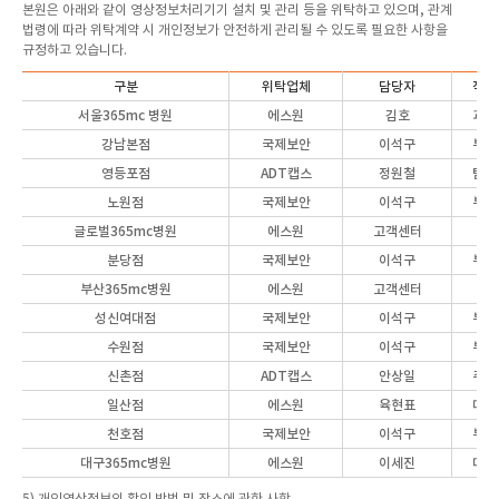
본원은 아래와 같이 영상정보처리기기 설치 및 관리 등을 위탁하고 있으며, 관계
법령에 따라 위탁계약 시 개인정보가 안전하게 관리될 수 있도록 필요한 사항을
규정하고 있습니다.
구분
위탁업체
담당자
직위
서울365mc 병원
에스원
김호
과장
강남본점
국제보안
이석구
부장
영등포점
ADT캡스
정원철
팀장
노원점
국제보안
이석구
부장
글로벌365mc병원
에스원
고객센터
분당점
국제보안
이석구
부장
부산365mc병원
에스원
고객센터
성신여대점
국제보안
이석구
부장
수원점
국제보안
이석구
부장
신촌점
ADT캡스
안상일
주임
일산점
에스원
육현표
대표
천호점
국제보안
이석구
부장
대구365mc병원
에스원
이세진
대리
5) 개인영상정보의 확인 방법 및 장소에 관한 사항