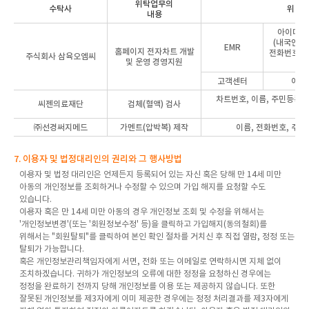
위탁업무의
수탁사
위탁 
내용
아이디, 
(내국인),
EMR
홈페이지 전자차트
개발
전화번호, 
주식회사 삼육오엠씨
및 운영 경영지원
모
고객센터
이름
차트번호, 이름, 주민등록번
씨젠의료재단
검체(혈액) 검사
(외
㈜선경써지메드
가멘트(압박복) 제작
이름, 전화번호, 주소
7. 이용자 및 법정대리인의 권리와 그 행사방법
이용자 및 법정 대리인은 언제든지 등록되어 있는 자신 혹은 당해 만 14세 미만
아동의 개인정보를 조회하거나 수정할 수 있으며 가입 해지를 요청할 수도
있습니다.
이용자 혹은 만 14세 미만 아동의 경우 개인정보 조회 및 수정을 위해서는
'개인정보변경'(또는 '회원정보수정' 등)을 클릭하고 가입해지(동의철회)를
위해서는 "회원탈퇴"를 클릭하여 본인 확인 절차를 거치신 후 직접 열람, 정정 또는
탈퇴가 가능합니다.
혹은 개인정보관리책임자에게 서면, 전화 또는 이메일로 연락하시면 지체 없이
조치하겠습니다. 귀하가 개인정보의 오류에 대한 정정을 요청하신 경우에는
정정을 완료하기 전까지 당해 개인정보를 이용 또는 제공하지 않습니다. 또한
잘못된 개인정보를 제3자에게 이미 제공한 경우에는 정정 처리결과를 제3자에게