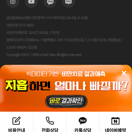
글로벌365mc병원 대전광역시 서구 대덕대로 194 4층, 6~10층
대표전화 1577-3653
사업자등록번호 : 314-27-93161 / 이선호
홈페이지관리 (주)365mc / 서울특별시 서초구 서초대로52길 7, 3~4층(서초동, 제일빌딩) /
120-87-04354 / 김남철
Copyright 2019 ⓒ 365mc Diet Clinic All rights reserved.