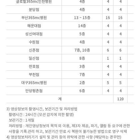
글로벌365mc
인천병원
4층
4
4
분당점
4층
4
4
부산365mc병원
13 ~ 15층
16
16
해운대점
14층
4
4
성신여대점
5층
4
4
수원점
4층
4
4
신촌점
7층, 10층
6
6
일산점
8층
1
1
천호점
3층
4
4
부천점
7층
4
4
대구365mc병원
2층
5
5
안양평촌점
6층
4
4
계
120
3) 영상정보의 촬영시간, 보관기간 및 처리방법
촬영시간 : 24시간 (모션 감지에 의한 촬영)
보관기간 : 1개월
처리방법 : 개인영상정보의 목적 외 이용, 제3자 제공, 파기, 열람 등 요구에 관한
사항을 기록.관리 하고, 보관기간 만료 시 복원이 불가능한 방법으로 영구 삭제
4) 영상정보처리기기 설치 및 관리 등의 위탁에 관한 사항 (해당하는 경우만)