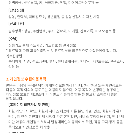
선택항목
: 생년월일, 키, 목표체중, 직업, 다이어트관심부위 등
[상담신청]
성명, 연락처, 이메일주소, 생년월일 등 상담신청시 기재된 사항
[진료내원]
필수항목
: 성명, 주민번호, 주소, 연락처, 이메일, 진료기록, 바이오정보 등
[수납]
신용카드 결제 카드사명, 카드번호 등 결제정보
* 의료법에 따라 고유식별정보 및 진료정보를 의무적으로 수집하여야 합니다.
2)수집방법
홈페이지, 서면, 팩스, 전화, 행사, 인터넷게시판, 이메일, 이벤트응모, 설문조사,
상담 등
2. 개인정보 수집이용목적
본원은 다음의 목적을 위하여 개인정보를 처리합니다. 처리하고 있는 개인정보는
다음의 목적 이외의 용도로는 이용되지 않으며, 이용 목적이 변경되는 경우에는
개인정보 보호법 제18조에 따라 별도의 동의를 받는 등 필요한 조치를 이행할
예정입니다.
[홈페이지 회원가입 및 관리]
회원 가입의사 확인, 회원제 서비스 제공에 따른 본인 식별. 인증, 회원자격 유지.
관리, 제 한적 본인확인제 시행에 따른 본인확인, 서비스 부정이용 방지, 만 14세
미만 아동의 개인정보 처리시 법정대리인의 동의여부 확인, 각종 고지.통지 등을
목적으로 개인정보를 처리합니다.