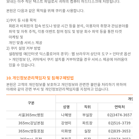
보내는 아주 작은 텍스트 파일로서 귀하의 컴퓨터 하드디스크에 저장됩니다.
본원은 다음과 같은 목적을 위해 쿠키를 사용합니다.
1)쿠키 등 사용 목적
회원과 비회원의 접속 빈도나 방문 시간 등을 분석, 이용자의 취향과 관심분야를
파악 및 자취 추적, 각종 이벤트 참여 정도 및 방문 회수 파악 등을 통한 타겟
마케팅 및
개인 맞춤 서비스 제공
2) 쿠키 설정 거부 방법
설정방법 예(인터넷 익스플로어의 경우) : 웹 브라우저 상단의 도구 > 인터넷 옵션
> 개인정보 단, 귀하께서 쿠키 설치를 거부하였을 경우 서비스 제공에 어려움이
있을 수 있습니다.
10. 개인정보관리책임자 및 침해구제방법
본원은 고객의 개인정보를 보호하고 개인정보와 관련한 불만을 처리하기 위하여
아래와 같이 관련 부서 및 개인정보관리책임자를 지정하고 있습니다.
개인정
구분
성명
직위
연락처
서울365mc병원
나혜영
부실장
02)3474-3657
365mc강남본점
강영미
파트장
02)516-3739
365mc영등포점
이화영
실장
02)839-3653