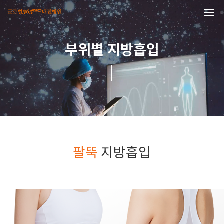
본문 바로가기
Liposuction by site
부위별 지방흡입
팔뚝
지방흡입