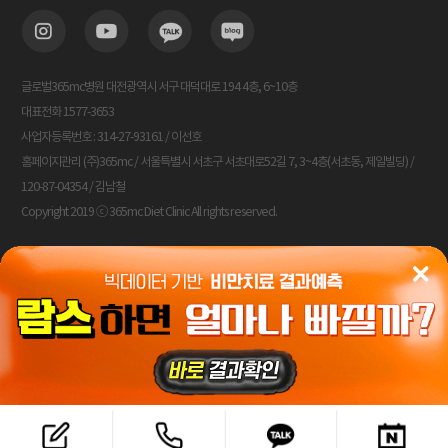
글로벌365mc병원 대전광역시 서구 대덕대로 194 4층, 6~10층
대표전화 1577-3653
사업자등록번호 : 314-27-93161 / 이선호
홈페이지관리 (주)365mc / 서울특별시 서초구 서초대로52길 7, 3~4층(서초동, 제일빌딩) /
120-87-04354 / 김남철
Copyright 2019 ⓒ 365mc Diet Clinic All rights reserved.