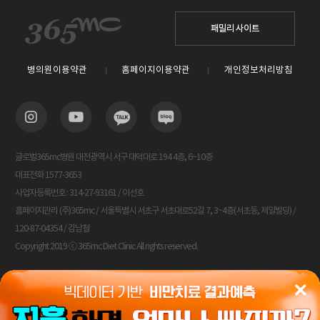
패밀리 사이트
병의원이용약관
홈페이지이용약관
개인정보처리방침
글로벌365mc병원 대전광역시 서구 대덕대로 194 4층, 6~10층
대표전화 1577-3653
사업자등록번호 : 314-27-93161 / 이선호
홈페이지관리 (주)365mc / 서울특별시 서초구 서초대로52길 7, 3~4층(서초동, 제일빌딩) /
120-87-04354 / 김남철
Copyright 2019 ⓒ 365mc Diet Clinic All rights reserved.