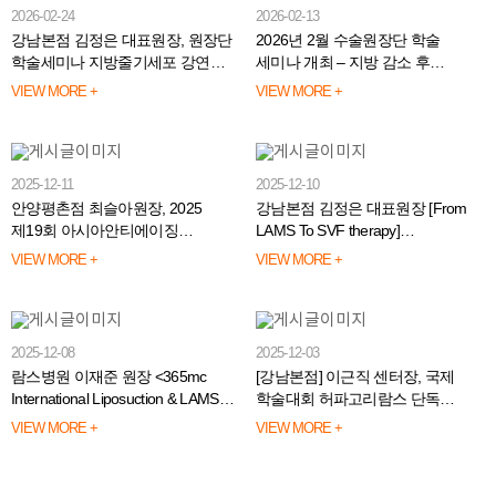
2026-02-24
2026-02-13
강남본점 김정은 대표원장, 원장단
2026년 2월 수술원장단 학술
학술세미나 지방줄기세포 강연
세미나 개최 – 지방 감소 후
진행
스킨타이트닝 주제
VIEW MORE +
VIEW MORE +
2025-12-11
2025-12-10
안양평촌점 최슬아원장, 2025
강남본점 김정은 대표원장 [From
제19회 아시아안티에이징
LAMS To SVF therapy]
학술대회(3AM) 초청강연 진행
국제학술대회 강연, 호평 속 성료!
VIEW MORE +
VIEW MORE +
2025-12-08
2025-12-03
람스병원 이재준 원장 <365mc
[강남본점] 이근직 센터장, 국제
International Liposuction & LAMS
학술대회 허파고리람스 단독
Conference> 좌장 및 강연 진행
강연으로 독보적 실력 입증
VIEW MORE +
VIEW MORE +