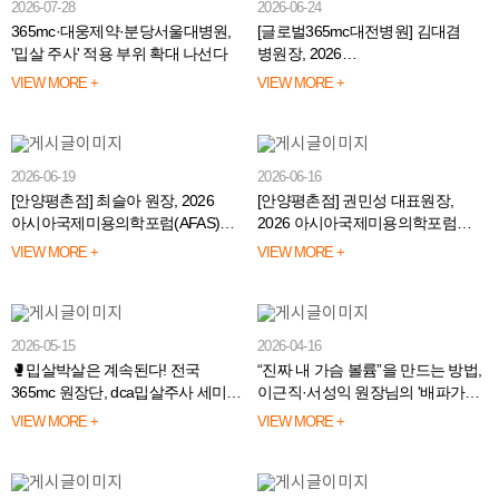
2026-07-28
2026-06-24
365mc·대웅제약·분당서울대병원,
[글로벌365mc대전병원] 김대겸
'밉살 주사' 적용 부위 확대 나선다
병원장, 2026
아시아국제미용의학포럼(AFAS)
VIEW MORE +
VIEW MORE +
학술대회 좌장 및 강연 진행
2026-06-19
2026-06-16
[안양평촌점] 최슬아 원장, 2026
[안양평촌점] 권민성 대표원장,
아시아국제미용의학포럼(AFAS)
2026 아시아국제미용의학포럼
강연 진행🔔
(AFAS) 학술대회 좌장 및 강연 진행
VIEW MORE +
VIEW MORE +
✨
2026-05-15
2026-04-16
🥊밉살박살은 계속된다! 전국
“진짜 내 가슴 볼륨”을 만드는 방법,
365mc 원장단, dca밉살주사 세미나
이근직·서성익 원장님의 '배파가리'
진행!
세미나 현장 공개!
VIEW MORE +
VIEW MORE +