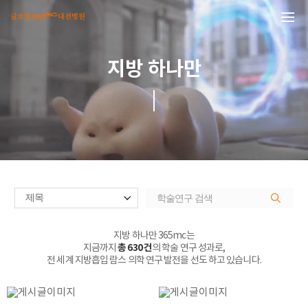
본문 바로가기
지방 하나만
지방 하나만 365mc는
지금까지
총 630 건
의 학술 연구 성과로,
전 세계 지방흡입 람스 의학 연구 발전을 선도 하고 있습니다.