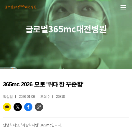
본문 바로가기
글로벌365mc대전병원
365mc 2026 모토 '위대한 꾸준함'
작성일
2026-01-06
조회수
26810
안녕하세요, '지방하나만' 365mc입니다.