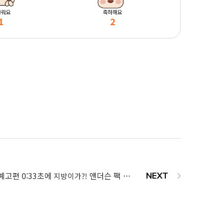
마워요
축하해요
1
2
 예고편 0:33초에
앤더슨 팩 감독•주연 〈K-POPS!〉 속 ‘서울 이스터에그’ 발견!
지방이가?!