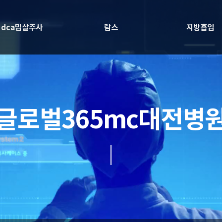
dca밉살주사
람스
지방흡입
글로벌365mc대전병