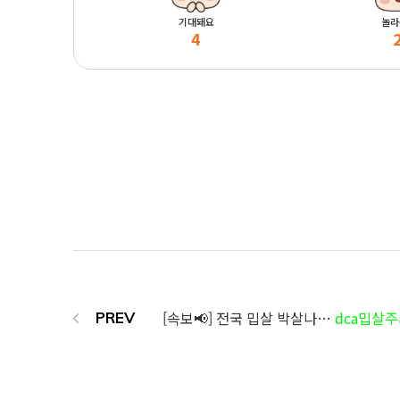
기대돼요
놀라
4
[속보📢] 전국 밉살 박살나…
dca밉살주사 전지점 00