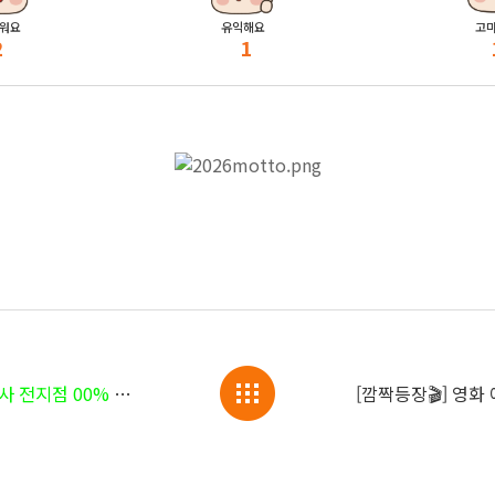
워요
유익해요
고
2
1
% OFF 프로모션 2/14 종료🔥
[깜짝등장🎬] 영화