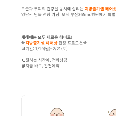
모근과 두피의 건강을 동시에 살리는
지방줄기셀 헤어
영남권 단독 런칭 기념! 오직 부산365mc병원에서 특
새해에는 모두 새로운 헤어로!
🧡
지방줄기셀 헤어샷
런칭 프로모션🧡
📆기간: 1/19(월)~2/21(토)
📞
원하는 시간에, 전화상담
📙
지금 바로, 간편예약