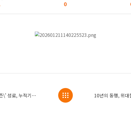
1
0
커진옷 기부 캠페인 10주년, \'나의 뉴시즌\' 성료, 누적기부 의류 11만 벌 돌파!