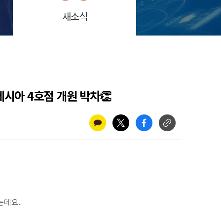
새소식
네시아 4호점 개원 박차👏
는데요.