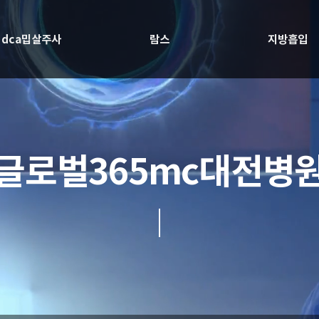
dca밉살주사
람스
지방흡입
글로벌365mc대전병