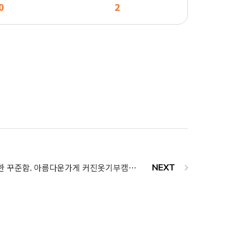
0
2
10년의 동행, 위대한 꾸준함. 아름다운가게 커진옷기부캠페인 감사패 전달