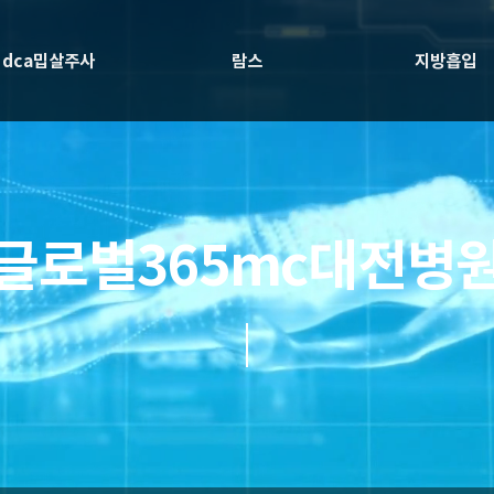
dca밉살주사
람스
지방흡입
글로벌365mc대전병