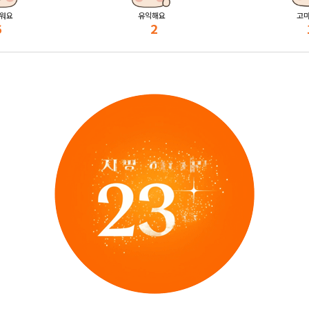
워요
유익해요
고
6
2