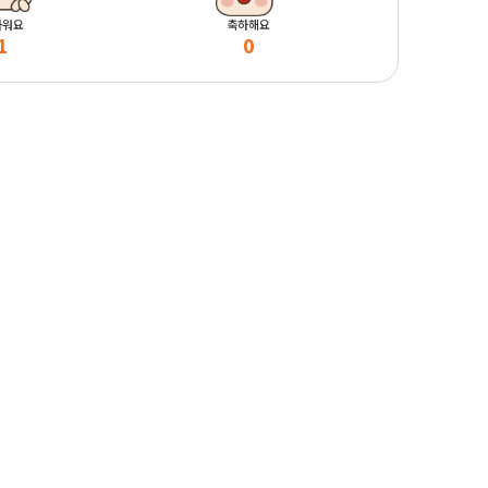
마워요
축하해요
1
0