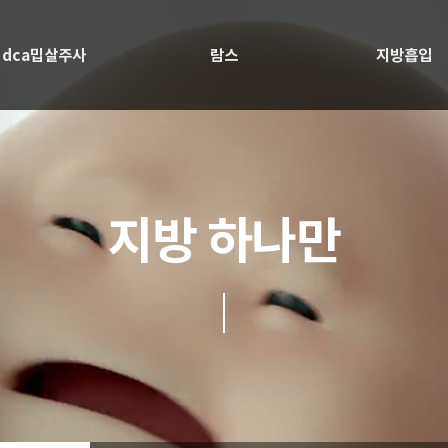
dca밉살주사
람스
지방흡입
지방 하나만