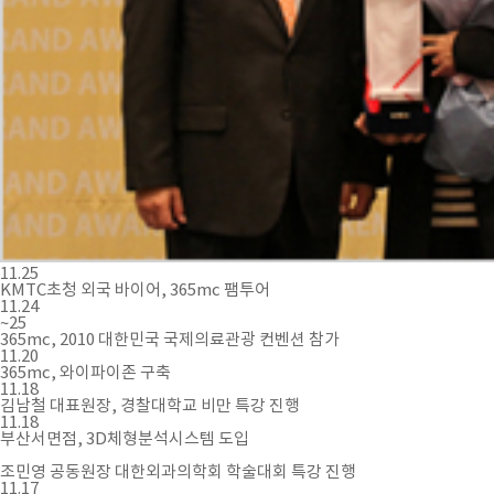
11.25
KMTC초청 외국 바이어, 365mc 팸투어
11.24
~25
365mc, 2010 대한민국 국제의료관광 컨벤션 참가
11.20
365mc, 와이파이존 구축
11.18
김남철 대표원장, 경찰대학교 비만 특강 진행
11.18
부산서면점, 3D체형분석시스템 도입
조민영 공동원장 대한외과의학회 학술대회 특강 진행
11.17