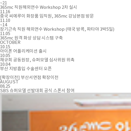
~21
365mc 직원해외연수 Workshop 2차 실시
11.16
중국 씨에루이 화장품 임직원, 365mc 강남본점 방문
11.10
~14
장기근속 직원 해외연수 Workshop (태국 방콕, 파타야 3박5일)
11.05
365mc 원격 화상 상담 시스템 구축
OCTOBER
10.15
아이폰 어플리케이션 출시
10.05
채규희 공동원장, 슈퍼모델 심사위원 위촉
10.04
부산 지방흡입 수술센터 오픈
[확장이전] 부산서면점 확장이전
AUGUST
08.25
SBS 슈퍼모델 선발대회 공식 스폰서 참여