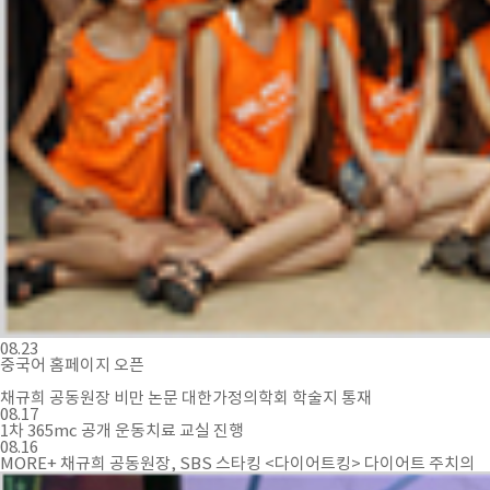
08.23
중국어 홈페이지 오픈
채규희 공동원장 비만 논문 대한가정의학회 학술지 통재
08.17
1차 365mc 공개 운동치료 교실 진행
08.16
MORE+
채규희 공동원장, SBS 스타킹 <다이어트킹> 다이어트 주치의