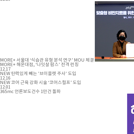
MORE+
서울대 ‘식습관 유형 분석 연구’ MOU 체결
MORE+
해운대점, ‘나잇살 람스' 전격 런칭
12.17
NEW 탄력있게 빼는 '브이올렛 주사' 도입
12.16
NEW 코어 근육 강화 시술 ‘코어스컬프’ 도입
12.01
365mc 언론보도건수 1만건 돌파