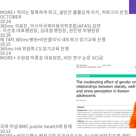
MORE+
허리는 잘록하게 파고, 골반은 볼륨있게 이식, 허파고리 런칭
OCTOBER
10.24
365mc 의료진, 아시아국제미용의학포럼(AFAS) 강연
- 이선호 대표병원장, 김대겸 병원장, 권민성 부병원장
10.20
제 74차 365mc병원•비만클리닉 네트워크 정기교육 진행
10.15
365mc HA 위원회 CS 정기교육 진행
10.14
MORE+
수원점 박종호 대표원장, 비만 연구 논문 SCI급
국제 저널 BMC public health에 등재
10.12
MORE+
바이오헬스 벤처기업 온코크로스와 'AI 신약 비만치료제 개발'