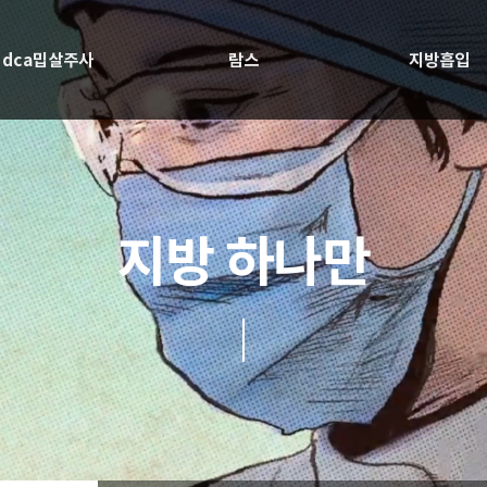
dca밉살주사
람스
지방흡입
지방 하나만