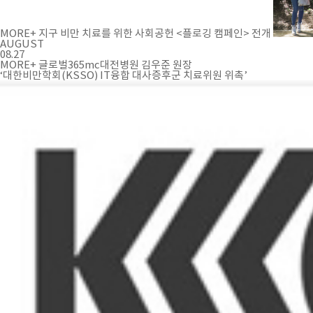
MORE+
지구 비만 치료를 위한 사회공헌 <플로깅 캠페인> 전개
AUGUST
08.27
MORE+
글로벌365mc대전병원 김우준 원장
‘대한비만학회(KSSO) IT융합 대사증후군 치료위원 위촉’