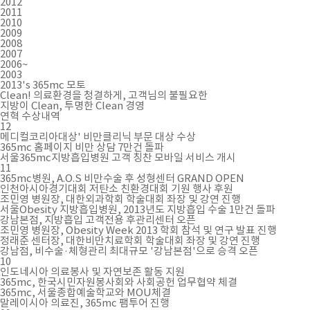
2012
2011
2010
2009
2008
2007
2006~
2003
2013's
365mc 모토
Clean! 의료환경을 청결하게, 고객님의 불필요한
지방이 Clean, 투명한 Clean 경영
연혁
수상내역
12
메디컬코리아대상' 비만클리닉 부문 대상 수상
365mc 홈페이지 비만 상담 7만건 돌파
서울365mc지방흡입병원 고객 칭찬 모바일 서비스 개시
11
365mc병원, A.O.S 비만수술 후 성형센터 GRAND OPEN
인천아시아경기대회 저탄소 친환경대회 기원 행사 후원
조민영 병원장, 대한외과학회 학술대회 좌장 및 강연 진행
서울Obesity 지방흡입병원, 2013년도 지방흡입 수술 1만건 돌파
강남본점, 지방흡입 고객전용 후관리센터 오픈
조민영 병원장, Obesity Week 2013 학회 참석 및 연구 발표 진행
정래준 센터장, 대한비만치료학회 학술대회 좌장 및 강연 진행
강남점, 비수술·체형관리 최대규모 '강남본점'으로 승격 오픈
10
인도네시아 의료봉사 및 자연보존 활동 지원
365mc, 한국시민자원봉사회와 사회공헌 업무협약 체결
365mc, 서울종합예술학교와 MOU체결
말레이시아 의료진, 365mc 팸투어 진행